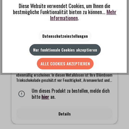
Diese Website verwendet Cookies, um Ihnen die
bestmögliche Funktionalität bieten zu können...
Mehr
Informationen
.
Blömboom - Gastronomie - Metalldose weiss
Datenschutzeinstellungen
Nur funktionale Cookies akzeptieren
ALLE COOKIES AKZEPTIEREN
Bringen Ordnung in das Beutelchaos und lassen Ihre Schränke
ebenmäßig erscheinen. In diesen Metalldosen ist Ihre Blömboom
Trinkschokolade geschützt vor Feuchtigkeit, Aromaverlust und
Schädlingen. Zum Auffüllen eignen sich die Nachfüllbeutel oder
die großen Food Service-Dosen. In den Farben weiß und rot
Um dieses Produkt zu bestellen, melde dich
verfügbar.Fassungsvermögen: 1 kg.
bitte
hier
an.
Details