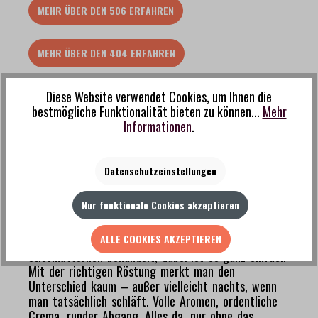
MEHR ÜBER DEN 506 ERFAHREN
MEHR ÜBER DEN 404 ERFAHREN
Diese Website verwendet Cookies, um Ihnen die
MEHR ÜBER DEN 604 ERFAHREN
bestmögliche Funktionalität bieten zu können...
Mehr
Informationen
.
Entkoffeiniert
Datenschutzeinstellungen
Unsere entkoffeinierten Sorten sind für alle
gemacht, die abends noch einen Espresso wollen,
Nur funktionale Cookies akzeptieren
ohne danach die Decke anzustarren – oder die
einfach bewusst auf Koffein verzichten, ohne dabei
ALLE COOKIES AKZEPTIEREN
auf Genuss zu verzichten. In der Gastronomie oft
stiefmütterlich behandelt, dabei ist es ganz einfach:
Mit der richtigen Röstung merkt man den
Unterschied kaum – außer vielleicht nachts, wenn
man tatsächlich schläft. Volle Aromen, ordentliche
Crema, runder Abgang. Alles da, nur ohne das