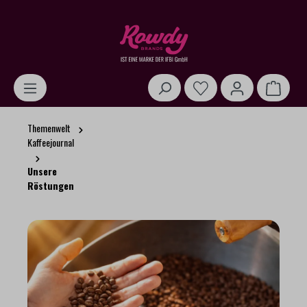
alt springen
Warenk
Themenwelt
Kaffeejournal
Unsere
Röstungen