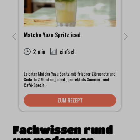
&
Matcha Yuzu Spritz iced
M
2 min
einfach
Leichter Matcha Yuzu Spritz mit frischer Zitrusnote und
Zi
Soda. In 2 Minuten gemixt, perfekt als Sommer- und
un
Café-Special.
ei
für
mo
ZUM REZEPT
Fachwissen rund