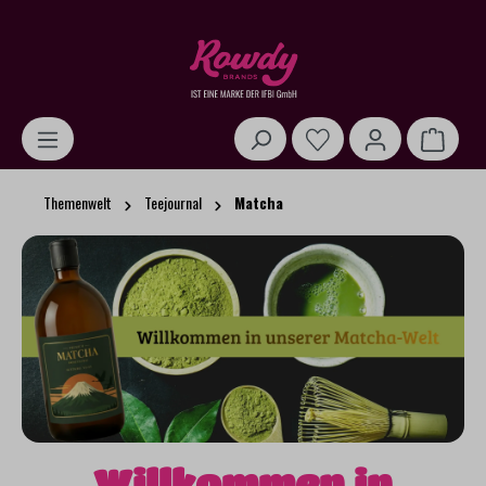
alt springen
Warenk
Themenwelt
Teejournal
Matcha
Willkommen in