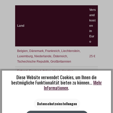
Vers
and
kost
Land
en
in
Eur
o
Belgien, Dänemark, Frankreich, Liechtenstein,
Luxemburg, Niederlande, Österreich,
25 €
Tschechische Republik, Großbritannien
Estland, Finnland, Italien, Irland, Kroatien,
Diese Website verwendet Cookies, um Ihnen die
Litauen, Lettland, Polen, Portugal, Spanien,
35 €
bestmögliche Funktionalität bieten zu können...
Mehr
Slowenien, Slowakei, Schweden, Ungarn
Informationen
.
Bosnien und Herzegowina, Bulgarien,
50 €
Griechenland, Island, Rumänien, Serbien
Datenschutzeinstellungen