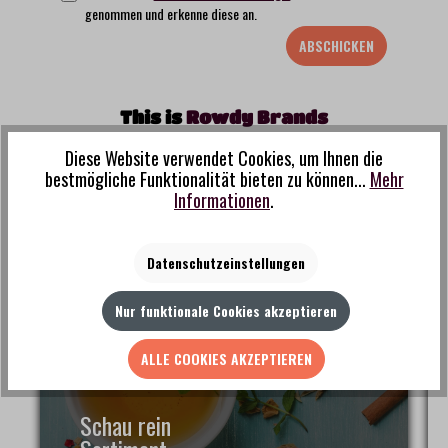
genommen und erkenne diese an.
ABSCHICKEN
This is
R
o
w
d
y
B
r
a
n
d
s
Diese Website verwendet Cookies, um Ihnen die
bestmögliche Funktionalität bieten zu können...
Mehr
Informationen
.
Datenschutzeinstellungen
Nur funktionale Cookies akzeptieren
ALLE COOKIES AKZEPTIEREN
Schau rein