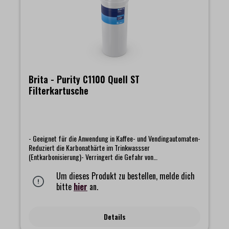
Brita - Purity C1100 Quell ST
Filterkartusche
- Geeignet für die Anwendung in Kaffee- und Vendingautomaten-
Reduziert die Karbonathärte im Trinkwassser
(Entkarbonisierung)- Verringert die Gefahr von
Kalkablagerungen- Bindet Blei und Kupfer- Reduziert
geschmacks- und geruchstörende SubstanzenFilterung von ca.
Um dieses Produkt zu bestellen, melde dich
7.000 LiternHinweis: die Lieferung erfolgt ohne Filterkopf
bitte
hier
an.
Details