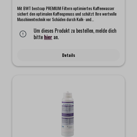
Mit BWT bestcup PREMIUM Filtern optimiertes Kaffeewasser
sichert den optimalen Kaffeegenuss und schützt Ihre wertvolle
Maschinentechnik vor Schäden durch Kalk- und
Gipsablagerungen. BWT bestcup PREMIUM Filter verfügen über
einen speziellen Anschluss und werden einfach in den
Um dieses Produkt zu bestellen, melde dich
Ansaugstutzen im Tank von Kaffeemaschinen gesteckt. Die
bitte
hier
an.
einzigartige Wasseroptimierung mit der BWT bestcup PREMIUM
Profitechnik reduziert gezielt sowohl den Gehalt an
Karbonathärte (Kalkgehalt) als auch von Kalziumsulfat (Gips)
Details
und sorgt für klares, partikelfreies Wasser ohne
Fremdgeschmack und -geruch. Die patentierte BWT
Magnesium-Technologie mineralisiert das Wasser zusätzlich mit
dem Geschmacksträger Magnesium für besten
Kaffeegeschmack und eine perfekte Crema.Filterkapazität bei
10 °KH = 50 Liter