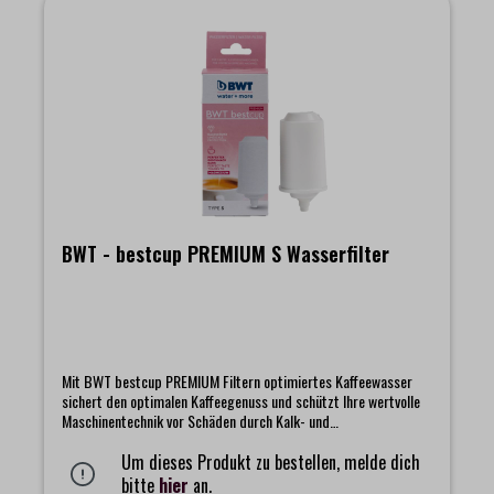
Kaffeegeschmack und eine perfekte Crema.Filterkapazität bei
10 °KH = 100 Liter
BWT - bestcup PREMIUM S Wasserfilter
Mit BWT bestcup PREMIUM Filtern optimiertes Kaffeewasser
sichert den optimalen Kaffeegenuss und schützt Ihre wertvolle
Maschinentechnik vor Schäden durch Kalk- und
Gipsablagerungen. BWT bestcup PREMIUM Filter verfügen über
einen speziellen Anschluss und werden einfach in den
Um dieses Produkt zu bestellen, melde dich
Ansaugstutzen im Tank von Kaffeemaschinen gesteckt. Die
bitte
hier
an.