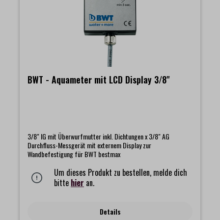
vollmundiges Aroma bei Tee und Kaffee.Lieferumfang: 1
AQUAlizer Tischwasserfilter, 1 Magnesium Mineralized Water
Filterkartuschen
BWT - Aquameter mit LCD Display 3/8"
3/8" IG mit Überwurfmutter inkl. Dichtungen x 3/8" AG
Durchfluss-Messgerät mit externem Display zur
Wandbefestigung für BWT bestmax
Um dieses Produkt zu bestellen, melde dich
bitte
hier
an.
Details