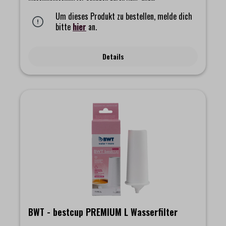
Gipsablagerungen. BWT bestcup PREMIUM Filter verfügen über
einen speziellen Anschluss und werden einfach in den
Um dieses Produkt zu bestellen, melde dich
Ansaugstutzen im Tank von Kaffeemaschinen gesteckt.Dieser
bitte
hier
an.
spezeille Adapter dient dem Anschluss der In-Tankfiilter - BWT
bestcup PREMIUM T- BWT bestcup PREMIUM S- BWT bestcup
PREMIUM M- BWT bestcup PREMIUM L
Details
BWT - bestcup PREMIUM L Wasserfilter