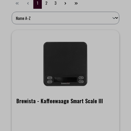
1
2
3
Brewista - Kaffeewaage Smart Scale III