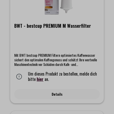
BWT - bestcup PREMIUM M Wasserfilter
Mit BWT bestcup PREMIUM Filtern optimiertes Kaffeewasser
sichert den optimalen Kaffeegenuss und schützt Ihre wertvolle
Maschinentechnik vor Schäden durch Kalk- und
Gipsablagerungen. BWT bestcup PREMIUM Filter verfügen über
einen speziellen Anschluss und werden einfach in den
Um dieses Produkt zu bestellen, melde dich
Ansaugstutzen im Tank von Kaffeemaschinen gesteckt. Die
bitte
hier
an.
einzigartige Wasseroptimierung mit der BWT bestcup PREMIUM
Profitechnik reduziert gezielt sowohl den Gehalt an
Karbonathärte (Kalkgehalt) als auch von Kalziumsulfat (Gips)
Details
und sorgt für klares, partikelfreies Wasser ohne
Fremdgeschmack und -geruch. Die patentierte BWT
Magnesium-Technologie mineralisiert das Wasser zusätzlich mit
dem Geschmacksträger Magnesium für besten