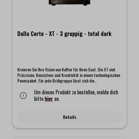
Dalla Corte - XT - 3 gruppig - total dark
Kreieren Sie Ihre Vision von Kaffee für Ihren Gast. Die XT eint
Präszision, Konsistenz und Kreativität in einem technologischen
Powerpaket. Für jede Brühgruppe lässt sich die
Wasserdurchflussrate individuell einstellen. Dank des
Präzisionsflowmeters bleibt diese auch immer reproduzierbar.
Um dieses Produkt zu bestellen, melde dich
Der Barista kann so leicht individuelle Einstellungen vornehmen
bitte
hier
an.
und das Flussprofil über einen manuellen Regler steuern. Präzise
Kontrolle der Temperatur jeder einzelnen Brühgruppe auf 0,1°C
Genauigkeit. Echtzeitgewichtskontrolle während der Extraktion.
Details
Mit eingebauter Gewichtskontrolle ermöglicht die XT das
Arbeiten ohne Waage. Tropfen für Tropfen volle Kontrolle für
den perfekten Espresso. Die XT kann mit den exklusiven DC
Systemen, OCS (Online Control System) und MCS (Milk Control