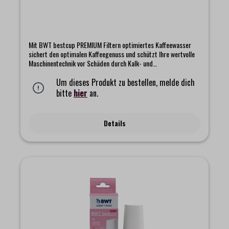
Mit BWT bestcup PREMIUM Filtern optimiertes Kaffeewasser
sichert den optimalen Kaffeegenuss und schützt Ihre wertvolle
Maschinentechnik vor Schäden durch Kalk- und
Gipsablagerungen. BWT bestcup PREMIUM Filter verfügen über
einen speziellen Anschluss und werden einfach in den
Um dieses Produkt zu bestellen, melde dich
Ansaugstutzen im Tank von Kaffeemaschinen gesteckt. Die
bitte
hier
an.
einzigartige Wasseroptimierung mit der BWT bestcup PREMIUM
Profitechnik reduziert gezielt sowohl den Gehalt an
Karbonathärte (Kalkgehalt) als auch von Kalziumsulfat (Gips)
Details
und sorgt für klares, partikelfreies Wasser ohne
Fremdgeschmack und -geruch. Die patentierte BWT
Magnesium-Technologie mineralisiert das Wasser zusätzlich mit
dem Geschmacksträger Magnesium für besten
Kaffeegeschmack und eine perfekte Crema.Filterkapazität bei
10 °KH = 200 Liter