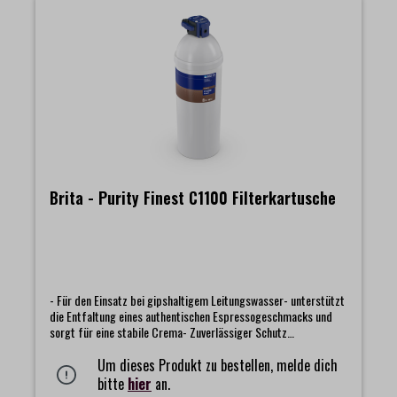
Brita - Purity Finest C1100 Filterkartusche
- Für den Einsatz bei gipshaltigem Leitungswasser- unterstützt
die Entfaltung eines authentischen Espressogeschmacks und
sorgt für eine stabile Crema- Zuverlässiger Schutz
professioneller Kaffeemaschinen vor Kalk- und
Gipsablagerungen (Enthärtung)- Reduziert geruchs- und
Um dieses Produkt zu bestellen, melde dich
geschmacksstörende InhaltsstoffeFilterung von ca. 6.000
bitte
hier
an.
Litern. Hinweis: die Lieferung erfolgt ohne Filterkopf