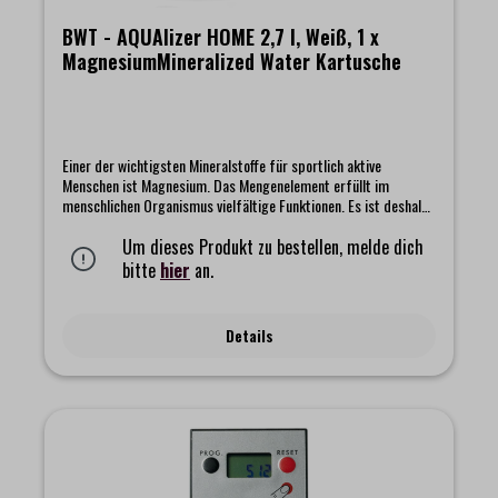
BWT - AQUAlizer HOME 2,7 l, Weiß, 1 x
MagnesiumMineralized Water Kartusche
Einer der wichtigsten Mineralstoffe für sportlich aktive
Menschen ist Magnesium. Das Mengenelement erfüllt im
menschlichen Organismus vielfältige Funktionen. Es ist deshalb
so wichtig, da es verantwortlich für die normale Muskelfunktion
ist, aber auch an der Zuckergewinnung, der Zellatmung und dem
Um dieses Produkt zu bestellen, melde dich
Kalziumstoffwechsel beteiligt ist. Die BWT Filtertechnologie
bitte
hier
an.
optimiert Ihr Leitungswasser und mineralisiert es mit
Magnesium. "Magnesium Mineralized Water" verleiht Ihrem
Wasser einen besonderen Boost und einen einzigartigen
Details
Geschmack. Die patentierte Filtertechnologie von BWT sorgt
dafür, dass die Menge an kalkbildendem Kalzium (Ca2+)
reduziert wird. Das im Wasser natürlich vorkommende
Magnesium (Mg2+) bleibt erhalten. Zusätzlich wird durch den
Austausch von Kalzium (Ca2+) physiologisch wertvolles
Magnesium freigesetzt. Dadurch kommt es zu einer Erhöhung
der Anzahl an Magnesium-Ionen im gefilterten Wasser. Das
Ergebnis: Einzigartiger Geschmack dank Magnesium und ein