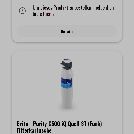
und Endprodukt fern und sorgt für einen ungetrübten, frischen
Geschmack.• Bestmöglicher Maschinenschutz auch bei hoher
Um dieses Produkt zu bestellen, melde dich
Partikeldichte• Reduktion von Chlor sowie allen anderen
bitte
hier
an.
geruchs- und geschmacksstörenden Substanzen durch den
AktivkohlefilterHinweis: die Lieferung erfolgt ohne Filterkopf
Details
Brita - Purity C500 iQ Quell ST (Funk)
Filterkartusche