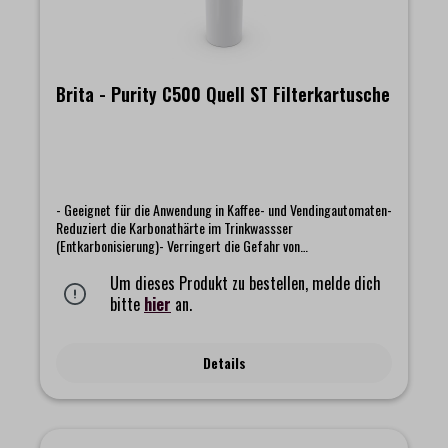
Brita - Purity C500 Quell ST Filterkartusche
- Geeignet für die Anwendung in Kaffee- und Vendingautomaten-
Reduziert die Karbonathärte im Trinkwassser
(Entkarbonisierung)- Verringert die Gefahr von
Kalkablagerungen- Bindet Blei und Kupfer- Reduziert
geschmacks- und geruchstörende SubstanzenFilterung von ca.
Um dieses Produkt zu bestellen, melde dich
4.000 LiternHinweis: die Lieferung erfolgt ohne Filterkopf
bitte
hier
an.
Details