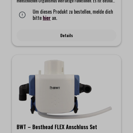
menschlichen Organismus vielfältige Funktionen. Es ist deshalb
so wichtig, da es verantwortlich für die normale Muskelfunktion
ist, aber auch an der Zuckergewinnung, der Zellatmung und dem
Um dieses Produkt zu bestellen, melde dich
Kalziumstoffwechsel beteiligt ist. Die BWT Filtertechnologie
bitte
hier
an.
optimiert Ihr Leitungswasser und mineralisiert es mit
Magnesium. "Magnesium Mineralized Water" verleiht Ihrem
Wasser einen besonderen Boost und einen einzigartigen
Details
Geschmack. Die patentierte Filtertechnologie von BWT sorgt
dafür, dass die Menge an kalkbildendem Kalzium (Ca2+)
reduziert wird. Das im Wasser natürlich vorkommende
Magnesium (Mg2+) bleibt erhalten. Zusätzlich wird durch den
Austausch von Kalzium (Ca2+) physiologisch wertvolles
Magnesium freigesetzt. Dadurch kommt es zu einer Erhöhung
der Anzahl an Magnesium-Ionen im gefilterten Wasser. Das
Ergebnis: Einzigartiger Geschmack dank Magnesium und ein
vollmundiges Aroma bei Tee und Kaffee.Lieferumfang: 3
Magnesium Mineralized Filterkartuschen für Tischwasserfilter
AQUAlizer Home
BWT – Besthead FLEX Anschluss Set