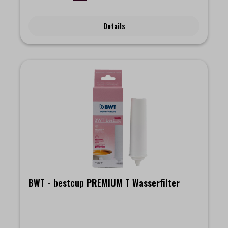
einzigartige Wasseroptimierung mit der BWT bestcup PREMIUM
Profitechnik reduziert gezielt sowohl den Gehalt an
Karbonathärte (Kalkgehalt) als auch von Kalziumsulfat (Gips)
Details
und sorgt für klares, partikelfreies Wasser ohne
Fremdgeschmack und -geruch. Die patentierte BWT
Magnesium-Technologie mineralisiert das Wasser zusätzlich mit
dem Geschmacksträger Magnesium für besten
Kaffeegeschmack und eine perfekte Crema.Filterkapazität bei
10 °KH = 50 Liter
BWT - bestcup PREMIUM T Wasserfilter