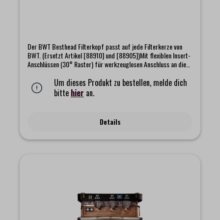
Der BWT Besthead Filterkopf passt auf jede Filterkerze von
BWT. (Ersetzt Artikel [88910] und [88905])Mit flexiblen Insert-
Anschlüssen (30° Raster) für werkzeuglosen Anschluss an die
Wasserversorgung und das verbrauchende Gerät.Das Set
kommt mit einem umfangreichen Zubehör an Anbauteilen für
Um dieses Produkt zu bestellen, melde dich
knickfreie sichere Leitungen bei jeder Lage.
bitte
hier
an.
Details