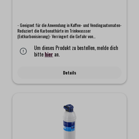
- Geeignet für die Anwendung in Kaffee- und Vendingautomaten-
Reduziert die Karbonathärte im Trinkwassser
(Entkarbonisierung)- Verringert die Gefahr von
Kalkablagerungen- Bindet Blei und Kupfer- Reduziert
geschmacks- und geruchstörende Substanzen- intelligentes,
Um dieses Produkt zu bestellen, melde dich
cloud-basiertes Filtersystem für besseren
bitte
hier
an.
MaschinenschutzFilterung von ca. 4.000 LiternHinweis: die
Lieferung erfolgt ohne Filterkopf
Details