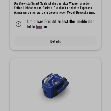
Die Brewista Smart Scale ist die perfekte Waage für jeden
Kaffee-Liebhaber und Barista. Die allseits beliebte Espresso-
Waage wurde nun wurde in diesem neuen Modell Brewista Smart
Scale III aktualisiert - schneller, stärker und kompakter.Sie
kommt in einem minimalistischen und einfachen Design mit 5
Um dieses Produkt zu bestellen, melde dich
praktischen Modi. Mit einer Genauigkeit von 0,1 Gramm kann
bitte
hier
an.
diese Waage zur exakten Bestimmungen des Gewichts für
zahlreiche Brühmethoden verwendet werden. Merkmale: -
Materialien: ABS-Kunststoff und rostfreier Stahl- Messbereich:
Details
0,1 – 2.000 g- Energieversorgung: wiederaufladbarer Lithium-
Ionen-Akku (USB-Typ C)- Abmaße (ca.): Breite 10,5 x Höhe 1,7 x
Tiefe 10,5 cm- Gewicht: ca. 165 g- wasserabweisende
Nanobeschichtung (allerdings nicht vollständig
wasserdicht)Lieferumfang:- Brewista Smart Scale III Kaffee-
Waage- Schutzhülle- Silikon-Pad zum Auflegen eines
Siebträgers auf die Waage (ein Siebträger selbst wird nicht
mitgeliefert)- USB-Kabel (Typ C)- Gebrauchsanweisung