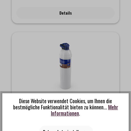
Details
Diese Website verwendet Cookies, um Ihnen die
Brita - Purity Finest C500 Filterkartusche
bestmögliche Funktionalität bieten zu können...
Mehr
Informationen
.