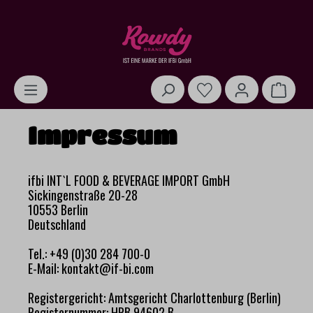
alt springen
Warenk
Impressum
ifbi INT`L FOOD & BEVERAGE IMPORT GmbH
Sickingenstraße 20-28
10553 Berlin
Deutschland
Tel.: +49 (0)30 284 700-0
E-Mail: kontakt@if-bi.com
Registergericht: Amtsgericht Charlottenburg (Berlin)
Registernummer: HRB 94602 B