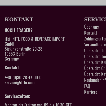
physiologisc
Dadurch komm
an Magnesium
Ergebnis: Ei
KONTAKT
SERVIC
Magnesium un
und Kaffee.
Über uns
Mineralized 
NOCH FRAGEN?
Tischwasserf
Kontakt
Zahlungsarte
ifbi INT`L FOOD & BEVERAGE IMPORT
GmbH
Versandkoste
Sickingenstraße 20-28
Übersicht Jou
10553 Berlin
Übersicht Te
Germany
Übersicht Ka
Kontakt
Übersicht Cha
Übersicht Kaf
+49 (0)30 28 47 00-0
Neukundeninf
service@if-bi.com
FAQ
Karriere
Servicezeiten:
Montag bis Freitag von 09 bis 16:30 CET