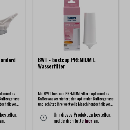
tandard
BWT - bestcup PREMIUM L
Wasserfilter
ptimiertes
Mit BWT bestcup PREMIUM Filtern optimiertes
 Kaffeegenuss
Kaffeewasser sichert den optimalen Kaffeegenuss
technik vor
und schützt Ihre wertvolle Maschinentechnik vor
erungen. BWT
Schäden durch Kalk- und Gipsablagerungen. BWT
er einen
bestellen,
bestcup PREMIUM Filter verfügen über einen
Um dieses Produkt zu bestellen,
ach in den
speziellen Anschluss und werden einfach in den
an.
melde dich bitte
hier
an.
schinen
Ansaugstutzen im Tank von Kaffeemaschinen
ient dem
gesteckt. Die einzigartige Wasseroptimierung