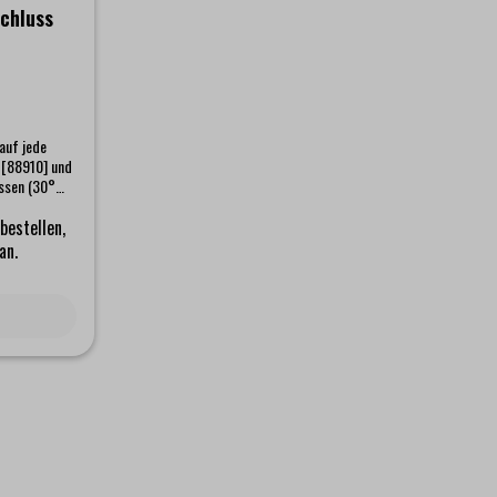
chluss
auf jede
l [88910] und
üssen (30°
hende
bestellen,
angreichen
an.
e sichere