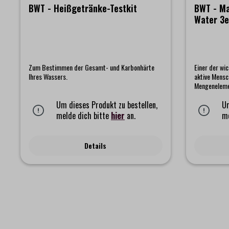
BWT - Heißgetränke-Testkit
BWT - Ma
Water 3e
Zum Bestimmen der Gesamt- und Karbonhärte
Einer der wic
Ihres Wassers.
aktive Mensc
Mengenelemen
Organismus vi
Um dieses Produkt zu bestellen,
so wichtig, d
Um
Muskelfunkti
melde dich bitte
hier
an.
me
Zuckergewin
Kalziumstoff
Filtertechno
Details
und minerali
Mineralized 
besonderen B
Geschmack. D
BWT sorgt da
kalkbildende
Das im Wass
Magnesium (M
wird durch d