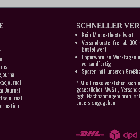
h wertvolles Magnesium freigesetzt.
t es zu einer Erhöhung der Anzahl
-Ionen im gefilterten Wasser. Das
nzigartiger Geschmack dank
E
d ein vollmundiges Aroma bei Tee
SCHNELLER VE
Lieferumfang: 3 Magnesium
Kein Mindestbestellwert
Filterkartuschen für
ilter AQUAlizer Home
Versandkostenfrei ab 300 
Bestellwert
n
Lagerware an Werktagen i
n
versandfertig
rnal
Sparen mit unseren Großha
ejournal
kaojournal
* Alle Preise verstehen sich n
gesetzlicher MwSt., Versand
i Journal
ggf. Nachnahmegebühren, sof
feejournal
anders angegeben.
ormation