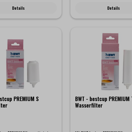
Anschluss der In-Tankfiilter - BWT b
Details
Details
PREMIUM T- BWT bestcup PREMIUM
bestcup PREMIUM M- BWT bestcup 
estcup PREMIUM S
BWT - bestcup PREMIUM 
lter
Wasserfilter