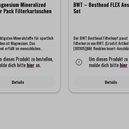
gnesium Mineralized
BWT – Besthead FLEX Ans
r Pack Filterkartuschen
Set
htigsten Mineralstoffe für sportlich
Der BWT Besthead Filterkopf passt 
hen ist Magnesium. Das
Filterkerze von BWT. (Ersetzt Artike
t erfüllt im menschlichen
[88905])Mit flexiblen Insert-Anschl
elfältige Funktionen. Es ist deshalb
Raster) für werkzeuglosen Anschluss an die
a es verantwortlich für die normale
 dieses Produkt zu bestellen,
Wasserversorgung und das verbrauc
Um dieses Produkt zu 
on ist, aber auch an der
Gerät.Das Set kommt mit einem umf
lde dich bitte
hier
an.
melde dich bitte
hier
nung, der Zellatmung und dem
Zubehör an Anbauteilen für knickfrei
wechsel beteiligt ist. Die BWT
Leitungen bei jeder Lage.
logie optimiert Ihr Leitungswasser
Details
Details
siert es mit Magnesium. "Magnesium
Water" verleiht Ihrem Wasser einen
oost und einen einzigartigen
ie patentierte Filtertechnologie von
für, dass die Menge an
m Kalzium (Ca2+) reduziert wird.
er natürlich vorkommende
g2+) bleibt erhalten. Zusätzlich
en Austausch von Kalzium (Ca2+)