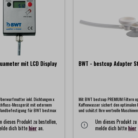
uameter mit LCD Display
BWT - bestcup Adapter S
Überwurfmutter inkl. Dichtungen x
Mit BWT bestcup PREMIUM Filtern o
chfluss-Messgerät mit externem
Kaffeewasser sichert den optimalen
 Wandbefestigung für BWT bestmax
und schützt Ihre wertvolle Maschinen
Schäden durch Kalk- und Gipsablag
 dieses Produkt zu bestellen,
bestcup PREMIUM Filter verfügen üb
Um dieses Produkt zu 
speziellen Anschluss und werden einf
lde dich bitte
hier
an.
melde dich bitte
hier
Ansaugstutzen im Tank von Kaffeema
gesteckt.Dieser spezeille Adapter d