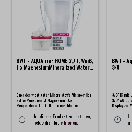
BWT - AQUAlizer HOME 2,7 l, Weiß,
BWT - Aq
1 x MagnesiumMineralized Water
3/8"
Kartusche
Einer der wichtigsten Mineralstoffe für sportlich
3/8" IG mit 
aktive Menschen ist Magnesium. Das
3/8" AG Dur
Mengenelement erfüllt im menschlichen
Display zur
Organismus vielfältige Funktionen. Es ist deshalb
so wichtig, da es verantwortlich für die normale
Um dieses Produkt zu bestellen,
Um
Muskelfunktion ist, aber auch an der
melde dich bitte
hier
an.
me
Zuckergewinnung, der Zellatmung und dem
Kalziumstoffwechsel beteiligt ist. Die BWT