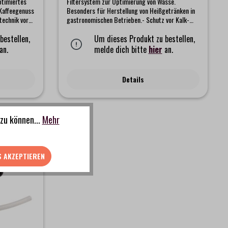
ptimiertes
Filtersystem zur Optimierung von Wasse.
 Kaffeegenuss
Besonders für Herstellung von Heißgetränken in
technik vor
gastronomischen Betrieben.- Schutz vor Kalk-
erungen. BWT
und Gipsablagerungen, - Effiziente Reduzierung
er einen
bestellen,
der Gesamthärte mit pH-Wert Stabilisierung-
Um dieses Produkt zu bestellen,
ach in den
Minimierung von Korrosionsrisiken bei
an.
melde dich bitte
hier
an.
schinen
chloridhaltigem Rohwasser
timierung
technik
Details
an
von
lares,
eschmack und
zu können...
Mehr
esium-
 zusätzlich
um für
rfekte
S AKZEPTIEREN
0 Liter