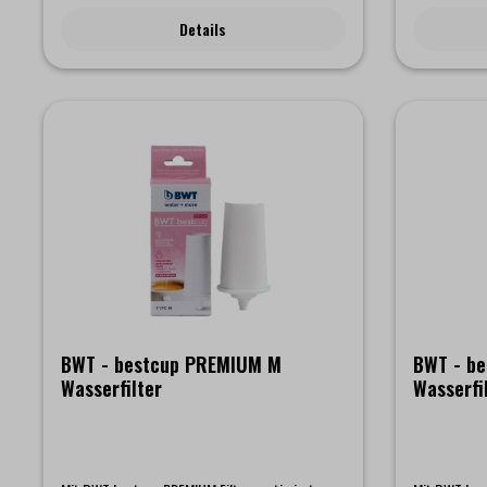
Filtertechnologie optimiert Ihr Leitungswasser
Details
und mineralisiert es mit Magnesium. "Magnesium
Mineralized Water" verleiht Ihrem Wasser einen
besonderen Boost und einen einzigartigen
Geschmack. Die patentierte Filtertechnologie von
BWT sorgt dafür, dass die Menge an
kalkbildendem Kalzium (Ca2+) reduziert wird.
Das im Wasser natürlich vorkommende
Magnesium (Mg2+) bleibt erhalten. Zusätzlich
wird durch den Austausch von Kalzium (Ca2+)
physiologisch wertvolles Magnesium freigesetzt.
Dadurch kommt es zu einer Erhöhung der Anzahl
an Magnesium-Ionen im gefilterten Wasser. Das
Ergebnis: Einzigartiger Geschmack dank
Magnesium und ein vollmundiges Aroma bei Tee
und Kaffee.Lieferumfang: 1 AQUAlizer
Tischwasserfilter, 1 Magnesium Mineralized Water
Filterkartuschen
BWT - bestcup PREMIUM M
BWT - b
Wasserfilter
Wasserfi