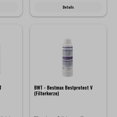
estcup
mit der BWT bestcup PREMIUM Profitechnik
Details
 S- BWT
reduziert gezielt sowohl den Gehalt an
PREMIUM L
Karbonathärte (Kalkgehalt) als auch von
Kalziumsulfat (Gips) und sorgt für klares,
partikelfreies Wasser ohne Fremdgeschmack und
-geruch. Die patentierte BWT Magnesium-
Technologie mineralisiert das Wasser zusätzlich
mit dem Geschmacksträger Magnesium für
besten Kaffeegeschmack und eine perfekte
Crema.Filterkapazität bei 10 °KH = 200 Liter
T
BWT - Bestmax Bestprotect V
(Filterkerze)