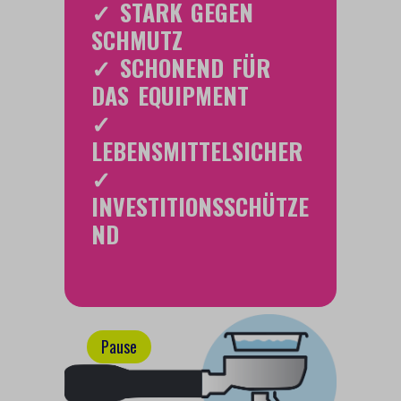
✓ STARK GEGEN
SCHMUTZ
✓ SCHONEND FÜR
DAS EQUIPMENT
✓
LEBENSMITTELSICHER
✓
INVESTITIONSSCHÜTZE
ND
Pause