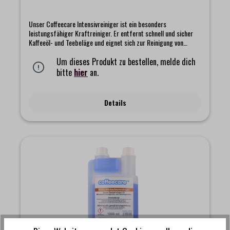
Unser Coffeecare Intensivreiniger ist ein besonders
leistungsfähiger Kraftreiniger. Er entfernt schnell und sicher
Kaffeeöl- und Teebeläge und eignet sich zur Reinigung von
Brühautomaten, Siebträgern und Thermoskannen.Trotz des
hohen Wirkstoffgehalts ist unserer Intensivreiniger geruchs-
Um dieses Produkt zu bestellen, melde dich
und geschmacksneutral. Der enthaltene Aktivsauerstoff
bitte
hier
an.
verstärkt die Reinigungsleistung und ermöglicht so einen
sparsamen und wirtschaftlichen Verbrauch.Eine regelmäßige
Reinigung verbessert das Tee- und Kaffeearoma.Unserer
Details
Coffeecare Intensivreiniger ist auch zur Reinigung von
Cromargan und Porzellan geeignet.Eigenschaften:- Entfernt
schnell und sicher Kaffeeöl- und Teebeläge- Zur Reinigung von
Brühautomaten, Siebträgern und Thermoskannen- Geruchs- und
geschmacksneutral- Hoher Wirkstoffgehalt- Sauerstoffaktiv-
Sparsamer und wirtschaftlicher Verbrauch- Aluminium nicht
geeignetBitte beachten Sie die Gebrauchsanweisung des
Geräteherstellers sowie die an der Flasche angebrachten
Warnhinweise.Inhalt: 1000 g