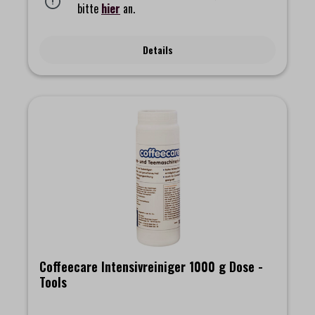
reichen dabei für bis zu sechs Entkalkungsvorgänge. Auch wenn
bitte
hier
an.
unser Coffeecare Entkalker nahezu keine Einschränkungen
hinsichtlich Marke oder Modell bietet, weisen wir aussdrücklich
darauf hin, den Reinigungsanweisungen aus dem Handbuch des
Details
Maschinenherstellers zu folgen. Zu unterschiedlich sind die
Reinigungsprozesse der einzelnen Systeme auf dem Markt. Die
Häufigkeit einer Entkalkung richtet sich nach dem Härtegrad
des verwendeten Wassers sowie der Häufigkeit, die Ihre
Maschine genutzt wird. Wir empfehlen bei einer normalen
Nutzung eine Entkalkung mindestens einmal im Monat
durchzuführen.Bitte beachten Sie vor dem Entkalken die
Entkalkungsanweisungen des Geräteherstellers.Inhalt: 750 ml
(Flasche)
Coffeecare Intensivreiniger 1000 g Dose -
Tools