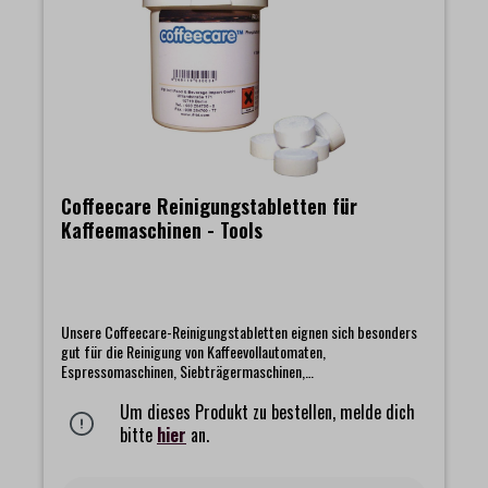
beim Hersteller direkt erfragen.Eine regelmäßige Säuberung
Ihrer Geräte dient nicht nur der Hygiene, sondern auch einem
gleichbleibend guten Geschmack.Inhalt: 1000 ml (Flasche)
Coffeecare Reinigungstabletten für
Kaffeemaschinen - Tools
Unsere Coffeecare-Reinigungstabletten eignen sich besonders
gut für die Reinigung von Kaffeevollautomaten,
Espressomaschinen, Siebträgermaschinen,
Filterkaffeemaschinen und Getränkeautomaten mit
Kaffeeausgabe. Die integrierten Inhaltsstoffe der 2g schweren
Um dieses Produkt zu bestellen, melde dich
Tabletten in Verbindung mit dem Aktivsauerstoff haben eine
bitte
hier
an.
starke Reinigungswirkung und helfen auf einfache Art, Ihre
Maschine von unerwünschten Kaffeefetten und -ölen zu