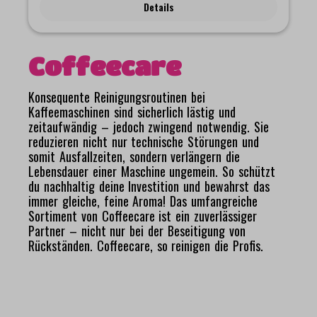
befreien.Unsere Reinigungstabletten von Coffeecare sind für
Details
Kaffeevollautomaten mit oder ohne Reinigungsprogramm,
Siebträgermaschinen, Kapselsysteme und
Filterkaffeemaschinen geeignet und bieten nahezu keine
Einschränkungen hinsichtlich Marke oder Modell. Es ist dennoch
Coffeecare
zwingend erforderlich, sich vor der Nutzung unserer
Reinigungstabletten über den vom Maschinenhersteller
vorgeschriebenen Reinigungsprozess zu informieren.
Konsequente Reinigungsroutinen bei
Entsprechende Hinweise und Vorgaben können Sie dem
Kaffeemaschinen sind sicherlich lästig und
Benutzerhandbuch des Maschinenherstellers entnehmen oder
zeitaufwändig – jedoch zwingend notwendig. Sie
beim Hersteller direkt erfragen.Wegen der Unterschiedlichkeit
reduzieren nicht nur technische Störungen und
aller Kaffee- und Espressomaschinensysteme auf dem Markt,
kann eine Reinigung mit unseren Coffeecare-
somit Ausfallzeiten, sondern verlängern die
Reinigungstabletten beispielsweise über ein dafür integriertes
Lebensdauer einer Maschine ungemein. So schützt
Reinigungsprogramm beim Kaffeevollautomaten oder durch ein
du nachhaltig deine Investition und bewahrst das
Einspannen im Siebträger einer Siebträgermaschine erfolgen.
immer gleiche, feine Aroma! Das umfangreiche
Bitte belesen Sie sich daher zur genauen Vorgehensweise im
Sortiment von Coffeecare ist ein zuverlässiger
Handbuch Ihres Maschinenherstellers.Unsere Coffeecare-
Partner – nicht nur bei der Beseitigung von
Reinigungstabletten können täglich oder je nach Bedarf
verwendet werden. Wir empfehlen jedoch eine tägliche
Rückständen. Coffeecare, so reinigen die Profis.
Reinigung der Kaffeeautomaten in gastronomischen Betrieben
mit hohem Kaffeeverkauf und eine mindestens 14-tägige
Reinigung bei wenig benutzten Maschinen.