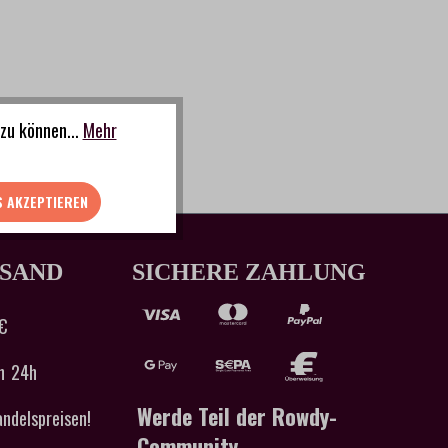
zu können...
Mehr
S AKZEPTIEREN
RSAND
SICHERE ZAHLUNG
€
n 24h
Werde Teil der Rowdy-
ndelspreisen!
Community