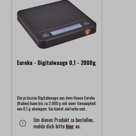
Eureka - Digitalwaage 0,1 - 2000g
Die präszise Digitalwaage aus dem Hause Eureka
(Italien) kann bis zu 2.000 g mit einer Genauigkeit
von 0,1 g abwiegen. Sie bietet einfache und
komfortable Touch-Tasten und ist auch sonst
einfach zu bedienen. Eine stabile Metallbasis
Um dieses Produkt zu bestellen,
sorgt für eine bessere Genauigkeit und robustere
melde dich bitte
hier
an.
Nutzung.Abmaße: L 105 x B 105 x H 16 mm