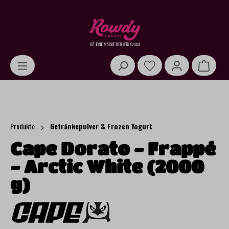
alt springen
Warenk
Produkte
Getränkepulver & Frozen Yogurt
Cape Dorato - Frappé
- Arctic White (2000
g)