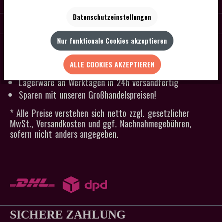
KONTAKT
Datenschutzeinstellungen
SERVICE
Nur funktionale Cookies akzeptieren
SCHNELLER VERSAND
Kein Mindestbestellwert
ALLE COOKIES AKZEPTIEREN
Versandkostenfrei ab 300 € Bestellwert
Lagerware an Werktagen in 24h versandfertig
Sparen mit unseren Großhandelspreisen!
* Alle Preise verstehen sich netto zzgl. gesetzlicher
MwSt., Versandkosten und ggf. Nachnahmegebühren,
sofern nicht anders angegeben.
SICHERE ZAHLUNG