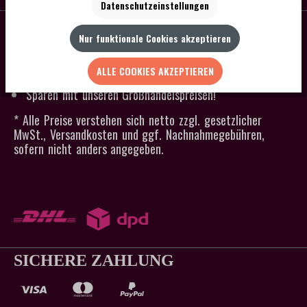
Datenschutzeinstellungen
SCHNELLER VERSAND
Nur funktionale Cookies akzeptieren
Kein Mindestbestellwert
Versandkostenfrei ab 300 € Bestellwert
ALLE COOKIES AKZEPTIEREN
Lagerware an Werktagen in 24h versandfertig
Sparen mit unseren Großhandelspreisen!
* Alle Preise verstehen sich netto zzgl. gesetzlicher
MwSt., Versandkosten und ggf. Nachnahmegebühren,
sofern nicht anders angegeben.
SICHERE ZAHLUNG