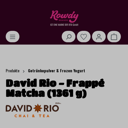
alt springen
Warenk
Produkte
Getränkepulver & Frozen Yogurt
David Rio - Frappé
Matcha (1361 g)