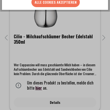
ALLE COOKIES AKZEPTIEREN
Cilio - Milchaufschäumer Becher Edelstahl
350ml
Wer Cappuccino will muss geschäumte Milch haben – in diesem
Aufschäumbecher aus Edelstahl und Sandwichboden von Cilio
kein Problem. Durch die glänzende Oberfläche ist der Creamer
ein Blickfang in jeder Küche, mit dem Sie bis zu 350 ml Milch
frisch aufschäumen können. Der Kocher mit
Um dieses Produkt zu bestellen, melde dich
induktionsgeeignetem Boden ist für alle Herdarten
bitte
hier
an.
geeignet.Durchmesser Boden: ca. 6,5 cm (die Induktionseignung
ist abhängig vom Mindestdurchmesser der Topferkennung Ihres
Herdes)Gewicht: ca. 250 g
Details