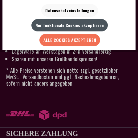
KONTAKT
Datenschutzeinstellungen
SERVICE
Nur funktionale Cookies akzeptieren
SCHNELLER VERSAND
Kein Mindestbestellwert
ALLE COOKIES AKZEPTIEREN
Versandkostenfrei ab 300 € Bestellwert
Lagerware an Werktagen in 24h versandfertig
Sparen mit unseren Großhandelspreisen!
* Alle Preise verstehen sich netto zzgl. gesetzlicher
MwSt., Versandkosten und ggf. Nachnahmegebühren,
sofern nicht anders angegeben.
SICHERE ZAHLUNG