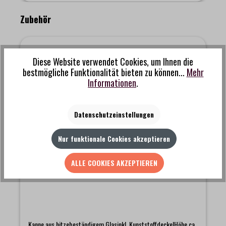
Produktgalerie überspringen
Zubehör
%
Diese Website verwendet Cookies, um Ihnen die
bestmögliche Funktionalität bieten zu können...
Mehr
Informationen
.
Datenschutzeinstellungen
Nur funktionale Cookies akzeptieren
ALLE COOKIES AKZEPTIEREN
Kalita - Glass Server 500 ml - N
Kanne aus hitzebeständigem Glasinkl. KunststoffdeckelHöhe ca.