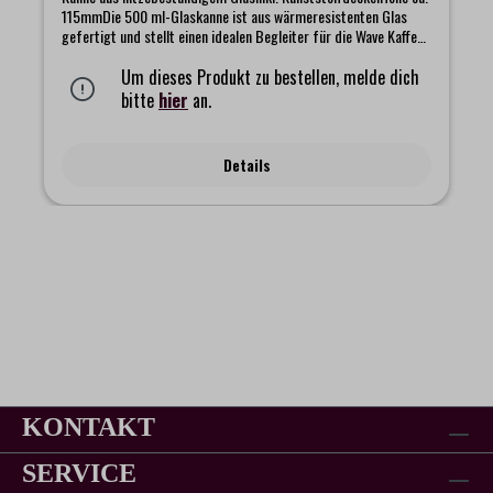
115mmDie 500 ml-Glaskanne ist aus wärmeresistenten Glas
gefertigt und stellt einen idealen Begleiter für die Wave Kaffee
Dripper dar. Diese Glaskanne kann sowohl auf dem Herd als
auch auf dem Tisch genutzt werden. Die Kanne kommt mit
Um dieses Produkt zu bestellen, melde dich
einem passenden Deckel. Sie ist beständig und
bitte
hier
an.
spülmaschinenfest.Die Kanne kann mit jedem Dripper der Kalita
Wave Serie der Größe 185 und den Drippern der Größe 102
kombiniert werden.
Details
KONTAKT
SERVICE