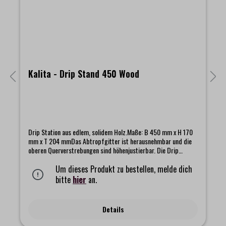
Kalita - Drip Stand 450 Wood
Drip Station aus edlem, solidem Holz.Maße: B 450 mm x H 170
mm x T 204 mmDas Abtropfgitter ist herausnehmbar und die
oberen Querverstrebungen sind höhenjustierbar. Die Drip
Station hat eine Länge von 45 cm und ist konzipiert für zwei
Dripper.Geeignet für alle Kalita Dripper der Größe:
Um dieses Produkt zu bestellen, melde dich
101/102/155/185
bitte
hier
an.
Details