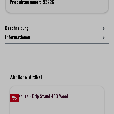
Produktnummer:
93226
Beschreibung
Informationen
Produktgalerie überspringen
Ähnliche Artikel
%