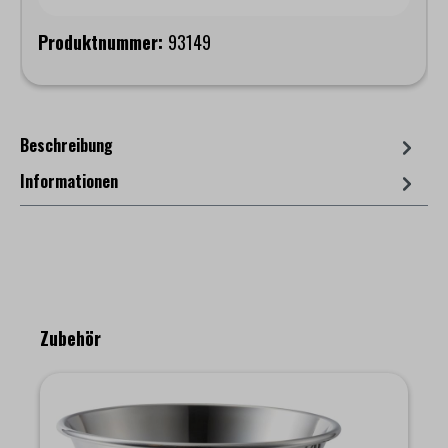
Produktnummer:
93149
Beschreibung
Informationen
Produktgalerie überspringen
Zubehör