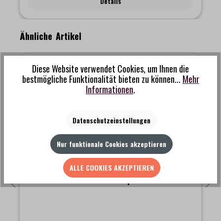
Details
ist in der ganzen Welt bekannt für seine hochwertige
metallverarbeitende Industrie. Die Gravur “Made in Tsubame“
zertifiziert diese Qualität.
Produktgalerie überspringen
Ähnliche Artikel
Diese Website verwendet Cookies, um Ihnen die
%
bestmögliche Funktionalität bieten zu können...
Mehr
Informationen
.
Datenschutzeinstellungen
Nur funktionale Cookies akzeptieren
ALLE COOKIES AKZEPTIEREN
Kalita - Stainless Steel Drip Pot 0.7 L