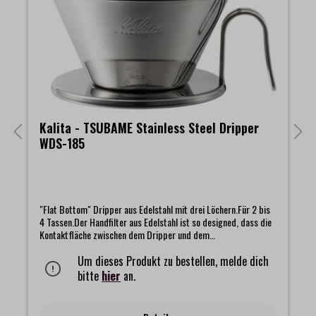
Kalita - TSUBAME Stainless Steel Dripper
WDS-185
"Flat Bottom" Dripper aus Edelstahl mit drei Löchern.Für 2 bis
4 Tassen.Der Handfilter aus Edelstahl ist so designed, dass die
Kontaktfläche zwischen dem Dripper und dem
Kaffeefilterpapier möglichst gering ist. Dies ermöglicht eine
besonders schonende Kaffee-Extraktion. Mit diesem Dripper
Um dieses Produkt zu bestellen, melde dich
wird das Zubereiten von leckerem Kaffee wahrlich zu einem
bitte
hier
an.
Kinderspiel.Der Edelstahl Handfilter ist pflegeleicht und
spülmaschinengeeignet. Er kann mit allen Kalita Filtern der
Größe 185 verwendet werden. Hergestellt in Tsubame. Tsubame