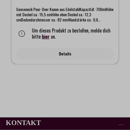
Gooseneck Pour-Over Kanne aus EdelstahlKapazität: 700mlHöhe
mit Deckel ca.: 15,5 cmHöhe ohne Deckel ca.: 12,3
cmBodendurchmesser ca.: 82 mmWandstärke ca.: 0,6
mmWasserkanne aus Edelstahl mit einem besonders schlanken
„Gooseneck“-Ausguss. Dieser ermöglicht die perfekte Kontrolle
Um dieses Produkt zu bestellen, melde dich
beim Ausschenken. Edelstahl eignet sich durch seine hohe
bitte
hier
an.
Wärmeleitfähigkeit ideal für die Nutzung auf dem Herd oder
Kochplatten.Die Kanne eignet sich auch für die Nutzung auf dem
Gasherd.
Details
KONTAKT