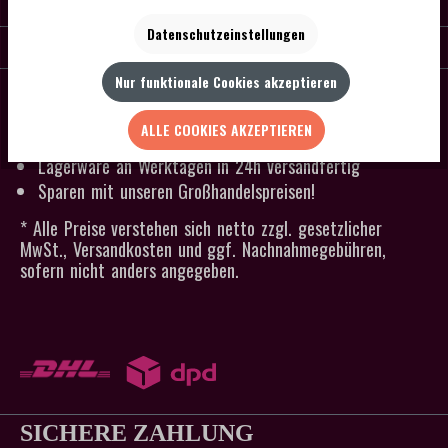
KONTAKT
Datenschutzeinstellungen
SERVICE
Nur funktionale Cookies akzeptieren
SCHNELLER VERSAND
Kein Mindestbestellwert
ALLE COOKIES AKZEPTIEREN
Versandkostenfrei ab 300 € Bestellwert
Lagerware an Werktagen in 24h versandfertig
Sparen mit unseren Großhandelspreisen!
* Alle Preise verstehen sich netto zzgl. gesetzlicher
MwSt., Versandkosten und ggf. Nachnahmegebühren,
sofern nicht anders angegeben.
SICHERE ZAHLUNG