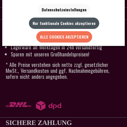
KONTAKT
Datenschutzeinstellungen
SERVICE
Nur funktionale Cookies akzeptieren
SCHNELLER VERSAND
Kein Mindestbestellwert
ALLE COOKIES AKZEPTIEREN
Versandkostenfrei ab 300 € Bestellwert
Lagerware an Werktagen in 24h versandfertig
Sparen mit unseren Großhandelspreisen!
* Alle Preise verstehen sich netto zzgl. gesetzlicher
MwSt., Versandkosten und ggf. Nachnahmegebühren,
sofern nicht anders angegeben.
SICHERE ZAHLUNG