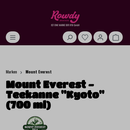
alt springen
Warenk
Marken
Mount Everest
Mount Everest -
Teekanne "Kyoto"
(700 ml)