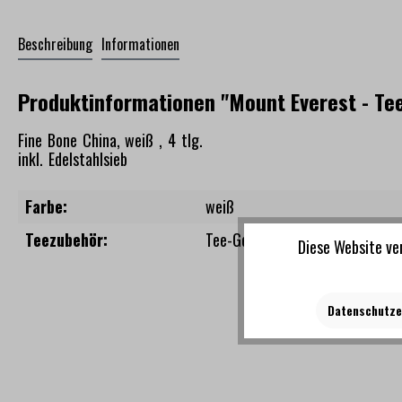
Beschreibung
Informationen
Produktinformationen "Mount Everest - Tee
Fine Bone China, weiß , 4 tlg.
inkl. Edelstahlsieb
Farbe:
weiß
Teezubehör:
Tee-Geschirr
, Tee-Set
, Tee-Sieb
Diese Website ve
Datenschutze