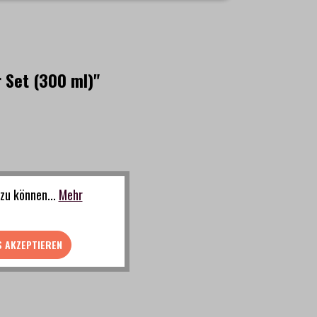
 Set (300 ml)"
zu können...
Mehr
S AKZEPTIEREN