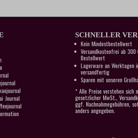
E
SCHNELLER VE
Kein Mindestbestellwert
Versandkostenfrei ab 300 
Bestellwert
n
Lagerware an Werktagen i
n
versandfertig
rnal
Sparen mit unseren Großha
ejournal
kaojournal
* Alle Preise verstehen sich n
gesetzlicher MwSt., Versand
i Journal
ggf. Nachnahmegebühren, sof
feejournal
anders angegeben.
ormation