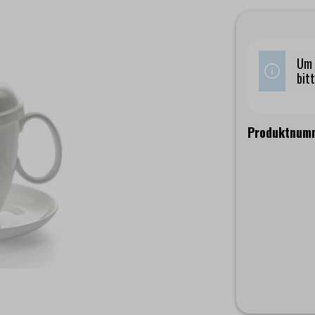
Um 
bit
Produktnum