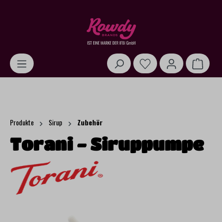
alt springen
Warenk
Produkte
Sirup
Zubehör
Torani - Siruppumpe
Bildergalerie überspringen