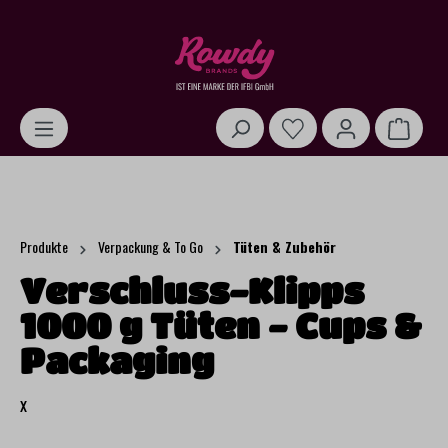
alt springen
Warenk
Produkte
Verpackung & To Go
Tüten & Zubehör
Verschluss-Klipps
1000 g Tüten - Cups &
Packaging
x