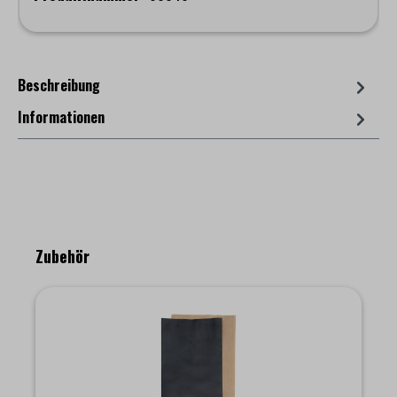
Beschreibung
Informationen
Produktgalerie überspringen
Zubehör