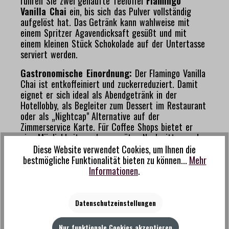
rühren Sie zwei gehäufte Teelöffel
Flamingo
Vanilla Chai
ein, bis sich das Pulver vollständig
aufgelöst hat. Das Getränk kann wahlweise mit
einem Spritzer Agavendicksaft gesüßt und mit
einem kleinen Stück Schokolade auf der Untertasse
serviert werden.
Gastronomische Einordnung:
Der Flamingo Vanilla
Chai ist entkoffeiniert und zuckerreduziert. Damit
eignet er sich ideal als Abendgetränk in der
Hotellobby, als Begleiter zum Dessert im Restaurant
oder als „Nightcap" Alternative auf der
Zimmerservice Karte. Für Coffee Shops bietet er
eine Möglichkeit, auch am späten Nachmittag und
Abend Chai verkaufen zu können, ohne dass Gäste
Diese Website verwendet Cookies, um Ihnen die
wegen des Koffeingehalts zögern. Die milde,
bestmögliche Funktionalität bieten zu können...
Mehr
zugängliche Geschmacksrichtung macht ihn
Informationen
.
außerdem zu einer sicheren Wahl für Gäste, die Chai
zum ersten Mal probieren.
Datenschutzeinstellungen
Nur funktionale Cookies akzeptieren