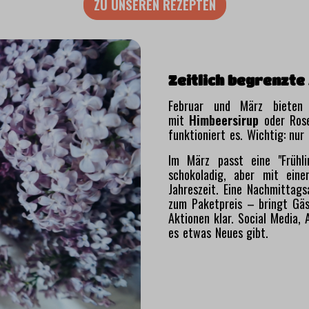
ZU UNSEREN REZEPTEN
Zeitlich begrenzte
Februar und März bieten v
mit
Himbeersirup
oder Rose
funktioniert es. Wichtig: nu
Im März passt eine "Frühl
schokoladig, aber mit ein
Jahreszeit. Eine Nachmittag
zum Paketpreis – bringt Gäs
Aktionen klar. Social Media, 
es etwas Neues gibt.