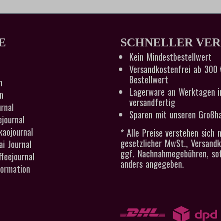
E
SCHNELLER VE
Kein Mindestbestellwert
Versandkostenfrei ab 300 
Bestellwert
n
Lagerware an Werktagen i
n
versandfertig
rnal
Sparen mit unseren Großha
ejournal
kaojournal
* Alle Preise verstehen sich n
gesetzlicher MwSt., Versand
i Journal
ggf. Nachnahmegebühren, sof
feejournal
anders angegeben.
ormation