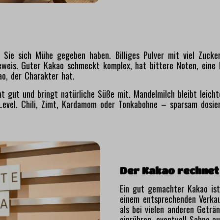
b Sie sich Mühe gegeben haben. Billiges Pulver mit viel Zuck
weis. Guter Kakao schmeckt komplex, hat bittere Noten, eine le
ao, der Charakter hat.
 gut und bringt natürliche Süße mit. Mandelmilch bleibt leichte
evel. Chili, Zimt, Kardamom oder Tonkabohne – sparsam dosie
Der Kakao rechnet
Ein gut gemachter Kakao ist 
einem entsprechenden Verkauf
als bei vielen anderen Geträ
einrühren, eventuell Sahne au