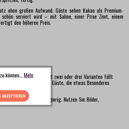
satz ohne großen Aufwand. Gäste sehen Kakao als Premium-
 schön serviert wird – mit Sahne, einer Prise Zimt, einem
ertigt den höheren Preis.
zu können...
Mehr
 als eigene Kategorie mit zwei oder drei Varianten fällt
n. Die Premium-Version für Gäste, die etwas Besonderes
S AKZEPTIEREN
agt alles und macht neugierig. Nutzen Sie Bilder,