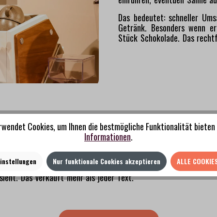
Das bedeutet: schneller Um
Getränk. Besonders wenn er
Stück Schokolade. Das rechtf
rwendet Cookies, um Ihnen die bestmögliche Funktionalität bieten 
 zwischen Tee und Kaffee verschwindet, wird übersehen. Ein Kakao
Informationen
.
um-Variante an. Die klassische für alle, die einfach Kakao wolle
zenmilch.
instellungen
Nur funktionale Cookies akzeptieren
ALLE COOKIE
k Chocolate mit 70 Prozent Kakao, Hafermilch und Zimt" – das s
sieht. Das verkauft mehr als jeder Text.