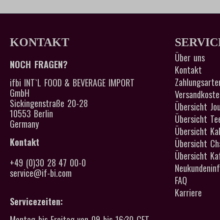
KONTAKT
SERVIC
Über uns
NOCH FRAGEN?
Kontakt
Zahlungsarte
ifbi INT`L FOOD & BEVERAGE IMPORT
GmbH
Versandkoste
Sickingenstraße 20-28
Übersicht Jou
10553 Berlin
Übersicht Te
Germany
Übersicht Ka
Kontakt
Übersicht Cha
Übersicht Kaf
+49 (0)30 28 47 00-0
Neukundeninf
service@if-bi.com
FAQ
Karriere
Servicezeiten:
Montag bis Freitag von 09 bis 16:30 CET