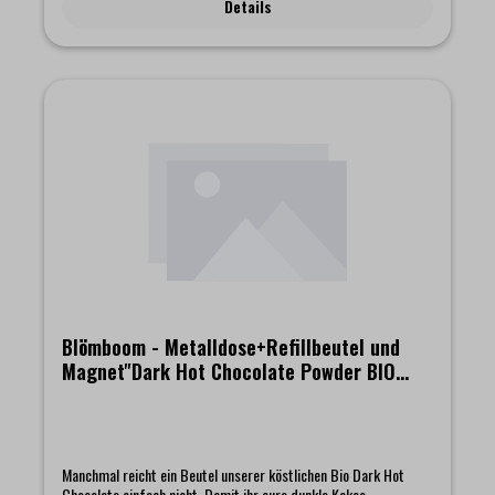
Details
schönen Design in jeder Küche glänzt. Als liebevolles Extra
ergänzt ein kleiner Magnet das Paket und bringt ein bisschen
Blömboom Magie dorthin, wo ihr sie gern sehen möchtet. Das
Set beinhaltet:- Blömboom - Gastronomie - Metalldose für
Refillbeutel- Blömboom Refillbeutel "Milk Hot Chocolate Drops
BIO 1kg" mit passendem Magnet
Blömboom - Metalldose+Refillbeutel und
Magnet"Dark Hot Chocolate Powder BIO
1kg"
Manchmal reicht ein Beutel unserer köstlichen Bio Dark Hot
Chocolate einfach nicht. Damit ihr eure dunkle Kakao