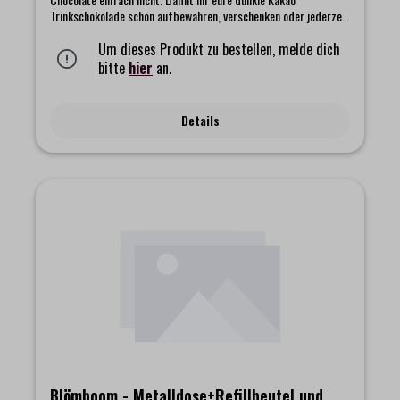
Trinkschokolade schön aufbewahren, verschenken oder jederzeit
griffbereit haben könnt, haben wir dieses Blömboom Genießer
Paket zusammengestellt. Darin findet ihr den klassischen
Um dieses Produkt zu bestellen, melde dich
Beutel unserer intensiven Dark Trinkschokolade, dazu eine
bitte
hier
an.
hochwertige Metalldose und einen kleinen Magnet als feines
Extra.Die Metalldose hält euren Kakao für eure heiße Bio
Trinkschokolade lange frisch und macht sich mit ihrem
Details
schlichten und schönen Design gut in jeder Küche. Und der
Magnet bringt ein wenig Blömboom Magie dorthin, wo ihr sie
gern sehen möchtet.Das Set beinhaltet:- Blömboom -
Gastronomie - Metalldose für Refillbeutel- Blömboom
Refillbeutel "Dark Hot Chocolate Powder BIO 1kg" mit
passendem Magnet
Blömboom - Metalldose+Refillbeutel und