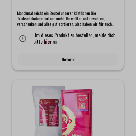
Manchmal reicht ein Beutel unserer köstlichen Bio
Trinkschokolade einfach nicht. Ihr wolltet aufbewahren,
verschenken und alles gut sortieren, also haben wir für euch
dieses Blömboom Genießer Paket zusammengestellt. Darin
findet ihr den klassischen Blömboom Beutel für eure köstliche
Um dieses Produkt zu bestellen, melde dich
Kakao Trinkschokolade, dazu eine edle und robuste Metalldose
bitte
hier
an.
und als liebevolle Ergänzung einen kleinen Magnet.Die
Metalldose hält euren Kakao für eure heiße Bio Trinkschokolade
lange frisch und macht sich mit ihrem schlichten und schönen
Details
Design wunderbar in jeder Küche. Und der Magnet ist ein kleines
Extra, das überall dort Platz findet, wo ihr ein bisschen
Blömboom Magie sehen möchtet.Das Set beinhaltet:-
Blömboom - Gastronomie - Metalldose für Refillbeutel-
Blömboom Refillbeutel "Pure Cocoa BIO 0,7kg" mit passendem
Magnet