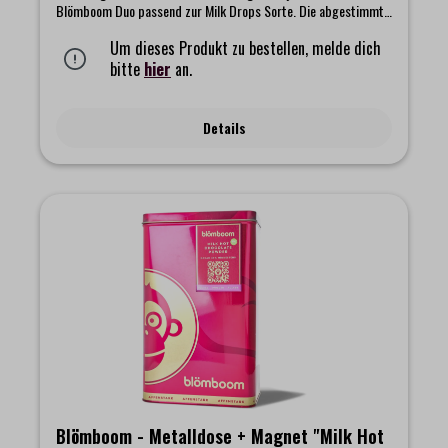
Blömboom Duo passend zur Milk Drops Sorte. Die abgestimmte
Dose bietet euren cremigen Bio Milk Drops ein frisches,
geschütztes Zuhause und bringt mit ihrem Design einen warmen
Um dieses Produkt zu bestellen, melde dich
Akzent in eure Küche. Dazu passt der kleine Magnet, der sich
bitte
hier
an.
mühelos an Kühlschrank, Regal oder jede andere Lieblingsstelle
heftet und dort ein sanftes Stück Blömboom Stimmung
hinterlässt.Das Set beinhaltet:- Blömboom - Gastronomie -
Details
Metalldose für Refillbeutel- Blömboom Magnet "Milk Hot
Chocolate Drops"
Blömboom - Metalldose + Magnet "Milk Hot