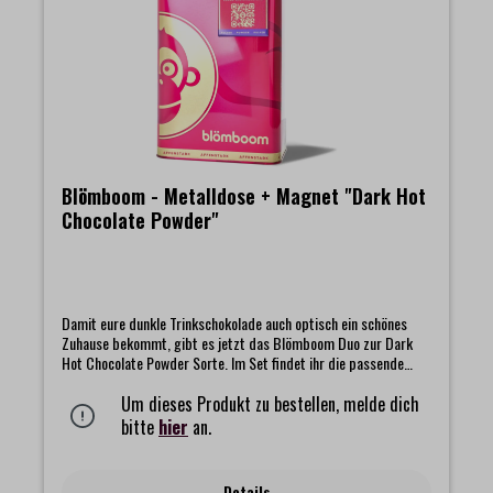
Blömboom - Metalldose + Magnet "Dark Hot
Chocolate Powder"
Damit eure dunkle Trinkschokolade auch optisch ein schönes
Zuhause bekommt, gibt es jetzt das Blömboom Duo zur Dark
Hot Chocolate Powder Sorte. Im Set findet ihr die passende
Dose und den abgestimmten Magnet, beide im Look der
beliebten dunklen Trinkschokolade. Die Dose hält euer Pulver
Um dieses Produkt zu bestellen, melde dich
trocken und lange frisch, während der Magnet ein kleines
bitte
hier
an.
bisschen Blömboom Magie dorthin bringt, wo ihr sie gern sehen
möchtet.Das Set beinhaltet:- Blömboom - Gastronomie -
Metalldose für Refillbeutel- Blömboom Magnet "Dark Hot
Details