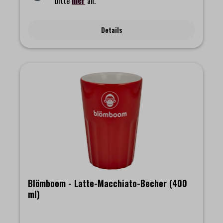
bitte
hier
an.
Details
Blömboom - Latte-Macchiato-Becher (400
ml)