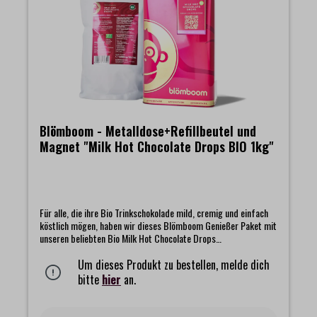
Blömboom - Metalldose+Refillbeutel und
Magnet "Milk Hot Chocolate Drops BIO 1kg"
Für alle, die ihre Bio Trinkschokolade mild, cremig und einfach
köstlich mögen, haben wir dieses Blömboom Genießer Paket mit
unseren beliebten Bio Milk Hot Chocolate Drops
zusammengestellt. Die Drops bestehen aus feinem Bio Kakao
und Bio Rohrzucker und bieten eine angenehm leichte, runde
Um dieses Produkt zu bestellen, melde dich
Süße. Genau richtig für alle, denen die dunklen Sorten manchmal
bitte
hier
an.
etwas zu kräftig sind.Im Set findet ihr einen Beutel der zart
schmelzenden Milk Hot Chocolate Drops, dazu eine hochwertige
Metalldose, die eure Drops frisch hält und mit ihrem schlichten,