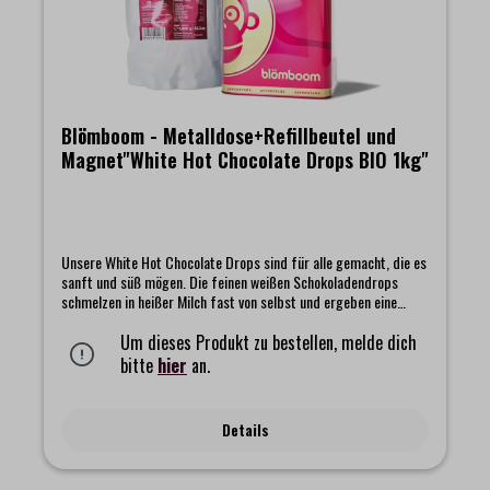
Blömboom - Metalldose+Refillbeutel und
Magnet"White Hot Chocolate Drops BIO 1kg"
Unsere White Hot Chocolate Drops sind für alle gemacht, die es
sanft und süß mögen. Die feinen weißen Schokoladendrops
schmelzen in heißer Milch fast von selbst und ergeben eine
cremige Trinkschokolade mit einer leichten Vanillenote. Ein
Hauch von Milchreis und Grießbrei schwingt mit und macht den
Um dieses Produkt zu bestellen, melde dich
Geschmack warm und vertraut.Im Set enthalten sind unsere
bitte
hier
an.
White Hot Chocolate Drops, eine hochwertige Metalldose, die
die Drops frisch hält und in jeder Küche ein schönes Plätzchen
findet. Sowie ein kleiner Magnet, der euch ein Stück Blömboom
Details
Magie dorthin bringt, wo ihr sie gern habt.Das Set beinhaltet:-
Blömboom - Gastronomie - Metalldose für Refillbeutel-
Blömboom Refillbeutel "White Hot Chocolate Drops BIO 1kg"