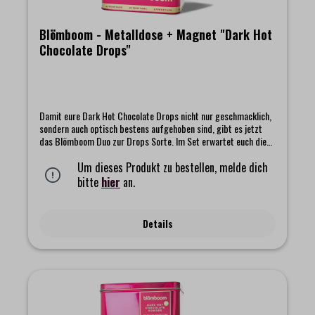
Blömboom - Metalldose + Magnet "Dark Hot
Chocolate Drops"
Damit eure Dark Hot Chocolate Drops nicht nur geschmacklich,
sondern auch optisch bestens aufgehoben sind, gibt es jetzt
das Blömboom Duo zur Drops Sorte. Im Set erwartet euch die
passende Dose zusammen mit einem abgestimmten Magnet,
beide im Design der beliebten dunklen Trinkschokolade. Die
Um dieses Produkt zu bestellen, melde dich
Dose bewahrt eure Drops trocken und aromatisch frisch auf,
bitte
hier
an.
während der Magnet ein kleines Stück Blömboom Magie dort
hinbringt, wo ihr gern einen charmanten Akzent setzen
möchtet.Das Set beinhaltet:- Blömboom - Gastronomie -
Details
Metalldose für Refillbeutel- Blömboom Magnet "Dark Hot
Chocolate Drops"