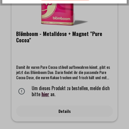
Blömboom - Metalldose + Magnet "Pure
Cocoa"
Damit ihr euren Pure Cocoa stilvoll aufbewahren könnt, gibt es
jetzt das Blömboom Duo. Darin findet ihr die passende Pure
Cocoa Dose, die euren Kakao trocken und frisch hält und mit
ihrem schlichten, schönen Design jeden Küchenplatz veredelt.
Ergänzt wird das Set durch einen liebevoll gestalteten
Um dieses Produkt zu bestellen, melde dich
Magneten, der überall dort ein kleines Stück Blömboom Magie
bitte
hier
an.
bringt, wo ihr ihn anheftet.Das Set beinhaltet:- Blömboom -
Gastronomie - Metalldose für Refillbeutel- Blömboom Magnet
"Pure Cocoa"
Details