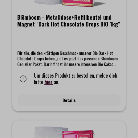
Blömboom - Metalldose+Refillbeutel und
Magnet "Dark Hot Chocolate Drops BIO 1kg"
Für alle, die den kräftigen Geschmack unserer Bio Dark Hot
Chocolate Drops lieben, gibt es jetzt das passende Blömboom
Genießer Paket. Darin findet ihr unsere intensiven Bio Kakao
Drops mit ihrem satten, dunklen Aroma, dazu eine hochwertige
Metalldose und einen kleinen Magnet als liebevolles Extra.Die
Um dieses Produkt zu bestellen, melde dich
Metalldose hält eure Drops für eure heiße Bio Trinkschokolade
bitte
hier
an.
lange frisch und macht sich mit ihrem schlichten und schönen
Design wunderbar in jeder Küche. Und der Magnet bringt ein
kleines Stück Blömboom Magie dorthin, wo ihr es am liebsten
Details
habt.Das Set beinhaltet:- Blömboom - Gastronomie -
Metalldose für Refillbeutel- Blömboom Refillbeutel "Dark Hot
Chocolate Drops BIO 1kg" mit passendem Magnet