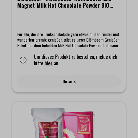
Magnet"Milk Hot Chocolate Powder BIO
1kg"
Für alle, die ihre Trinkschokolade gern etwas milder, runder und
wunderbar cremig genießen, gibt es unser Blömboom Genießer
Paket mit dem beliebten Milk Hot Chocolate Powder. In diesem
Set steckt der klassische Beutel unserer köstlichen Milk Kakao
Trinkschokolade, die mit ihrer harmonischen Mischung aus Bio
Um dieses Produkt zu bestellen, melde dich
Kakao und Bio Milchpulver für eine sanfte, ausgewogene Tasse
bitte
hier
an.
sorgt. Mehr Kakao, weniger Unsinn, wie immer bei uns.Dazu
erhaltet ihr eine hochwertige Metalldose, die euren Kakao frisch
hält und sich mit ihrem schlichten, schönen Design perfekt in
Details
jede Küche einfügt. Und als kleines Extra liegt ein Magnet bei,
der überall dort Platz findet, wo ihr ein bisschen Blömboom
Magie sehen möchtet.Das Set beinhaltet:- Blömboom -
Gastronomie - Metalldose für Refillbeutel- Blömboom
Refillbeutel "Milk Hot Chocolate Powder BIO 1kg" mit
passendem Magnet