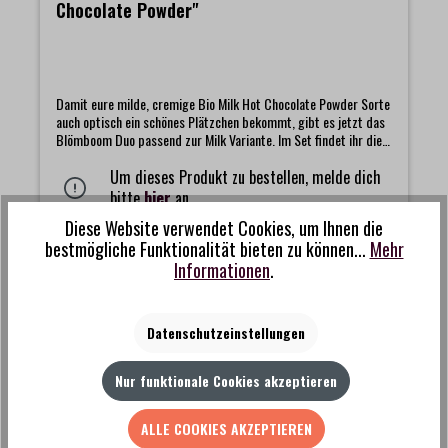
Chocolate Powder"
Damit eure milde, cremige Bio Milk Hot Chocolate Powder Sorte
auch optisch ein schönes Plätzchen bekommt, gibt es jetzt das
Blömboom Duo passend zur Milk Variante. Im Set findet ihr die
passende Dose und den abgestimmten Magnet, beide im
freundlichen Look der beliebten Bio Milk Trinkschokolade. Die
Um dieses Produkt zu bestellen, melde dich
Dose hält euer Pulver trocken und lange frisch, während der
bitte
hier
an.
Magnet ein kleines Stück Blömboom Magie dorthin bringt, wo ihr
Diese Website verwendet Cookies, um Ihnen die
gern einen warmen, süßen Akzent setzen möchtet.Das Set
bestmögliche Funktionalität bieten zu können...
Mehr
beinhaltet:- Blömboom - Gastronomie - Metalldose für
Details
Refillbeutel- Blömboom Magnet "Milk Hot Chocolate Powder"
Informationen
.
Datenschutzeinstellungen
Nur funktionale Cookies akzeptieren
ALLE COOKIES AKZEPTIEREN