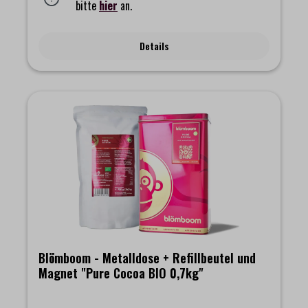
Akzent in eure Küche. Der abgestimmte Magnet ergänzt das Set
bitte
hier
an.
und sorgt dafür, dass ein kleines Stück Blömboom Stimmung
dort landet, wo ihr es gern seht.Das Set beinhaltet:- Blömboom
- Gastronomie - Metalldose für Refillbeutel- Blömboom Magnet
Details
"White Hot Chocolate Drops"
Blömboom - Metalldose + Refillbeutel und
Magnet "Pure Cocoa BIO 0,7kg"