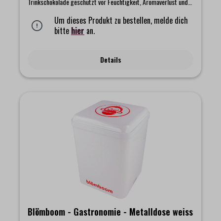
Trinkschokolade geschützt vor Feuchtigkeit, Aromaverlust und
Schädlingen. Zum Auffüllen eignen sich die Nachfüllbeutel oder
die großen Food Service-Dosen. In den Farben weiß und rot
Um dieses Produkt zu bestellen, melde dich
verfügbar.Fassungsvermögen: 1 kg.
bitte
hier
an.
Details
Blömboom - Gastronomie - Metalldose weiss