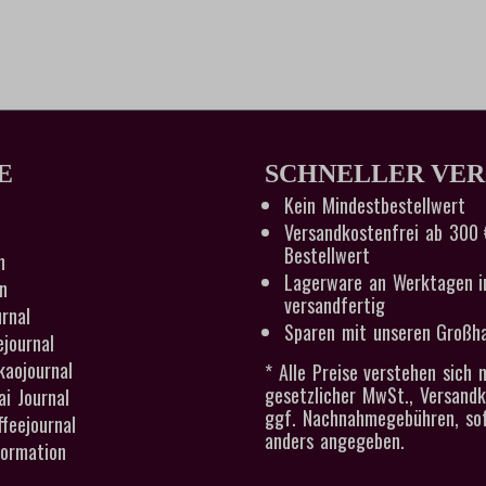
E
SCHNELLER VE
Kein Mindestbestellwert
Versandkostenfrei ab 300 
Bestellwert
n
Lagerware an Werktagen i
n
versandfertig
rnal
Sparen mit unseren Großha
ejournal
kaojournal
* Alle Preise verstehen sich n
gesetzlicher MwSt., Versand
i Journal
ggf. Nachnahmegebühren, sof
feejournal
anders angegeben.
ormation