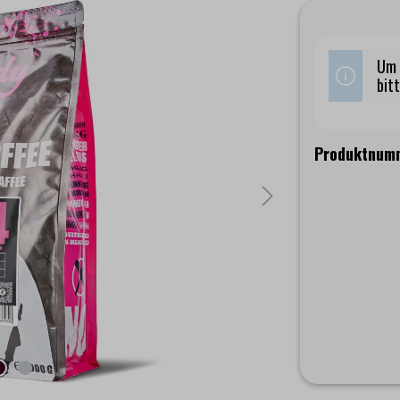
Um 
bit
Produktnum