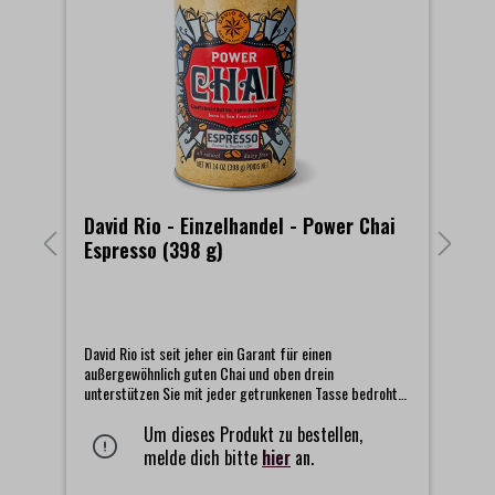
David Rio - Einzelhandel - Power Chai
D
Espresso (398 g)
C
David Rio ist seit jeher ein Garant für einen
Da
außergewöhnlich guten Chai und oben drein
au
te
unterstützen Sie mit jeder getrunkenen Tasse bedrohte
un
Rio
Tierarten. Somit können Sie beim Genuss eines David Rio
Ti
Chai ein doppelt gutes Gefühl haben.Mit Espresso,
Um dieses Produkt zu bestellen,
Ch
schwarzem Tee, Vanille, Zimt und Kardamom. Gesüsst
Ko
melde dich bitte
hier
an.
mit Rohrzucker und abgeschmeckt mit Ingwer. Dieser
Ka
sehr belebende Chai enthält keine Milchbestandteile.
so