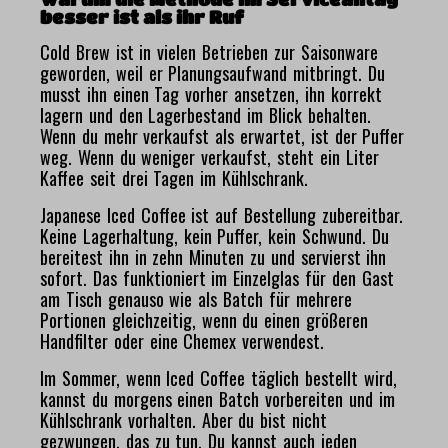
wasserdicht)Lieferumfang:- Brewista Smart Scale III
bi
besser ist als ihr Ruf
Kaffee-Waage- Schutzhülle- Silikon-Pad zum Auflegen
Da
eines Siebträgers auf die Waage (ein Siebträger selbst
ki
Cold Brew ist in vielen Betrieben zur Saisonware
wird nicht mitgeliefert)- USB-Kabel (Typ C)-
um
geworden, weil er Planungsaufwand mitbringt. Du
Gebrauchsanweisung
un
musst ihn einen Tag vorher ansetzen, ihn korrekt
Zu
In
lagern und den Lagerbestand im Blick behalten.
zu
Wenn du mehr verkaufst als erwartet, ist der Puffer
c
weg. Wenn du weniger verkaufst, steht ein Liter
Kaffee seit drei Tagen im Kühlschrank.
Japanese Iced Coffee ist auf Bestellung zubereitbar.
Keine Lagerhaltung, kein Puffer, kein Schwund. Du
bereitest ihn in zehn Minuten zu und servierst ihn
sofort. Das funktioniert im Einzelglas für den Gast
am Tisch genauso wie als Batch für mehrere
Portionen gleichzeitig, wenn du einen größeren
Handfilter oder eine Chemex verwendest.
Im Sommer, wenn Iced Coffee täglich bestellt wird,
kannst du morgens einen Batch vorbereiten und im
Kühlschrank vorhalten. Aber du bist nicht
gezwungen, das zu tun. Du kannst auch jeden