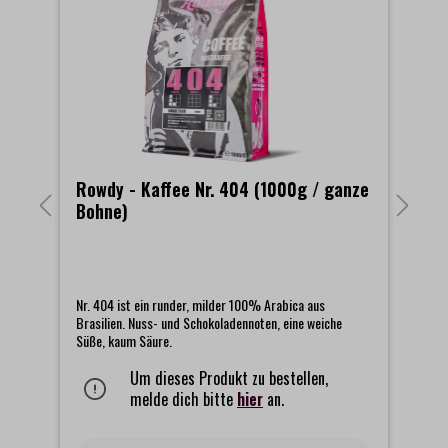
ze
Rowdy - Kaffee Nr. 404 (1000g / ganze
R
Bohne)
B
,
Nr. 404 ist ein runder, milder 100% Arabica aus
Nr
bt
Brasilien. Nuss- und Schokoladennoten, eine weiche
Ka
Süße, kaum Säure.
Ti
Sä
Um dieses Produkt zu bestellen,
melde dich bitte
hier
an.