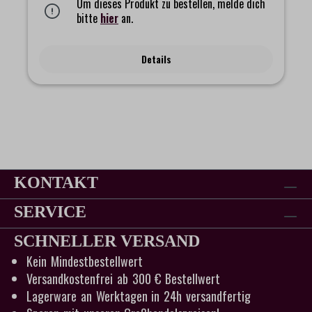
Darunter Chlorella, Weizengras und Moringa - für einen
Um dieses Produkt zu bestellen, melde dich
einzigartig-raffinierten „grünen“ Latte.
bitte
hier
an.
Details
KONTAKT
SERVICE
SCHNELLER VERSAND
Kein Mindestbestellwert
Versandkostenfrei ab 300 € Bestellwert
Lagerware an Werktagen in 24h versandfertig