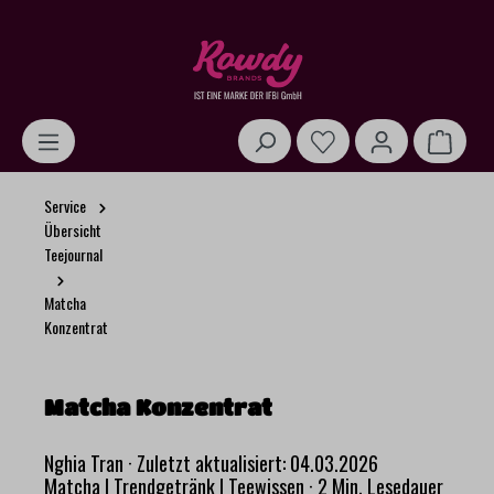
alt springen
Warenk
Service
Übersicht
Teejournal
Matcha
Konzentrat
Matcha Konzentrat
Nghia Tran
·
Zuletzt aktualisiert: 04.03.2026
Matcha | Trendgetränk | Teewissen
·
2 Min. Lesedauer