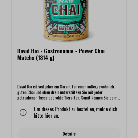
David Rio - Gastronomie - Power Chai
Matcha (1814 g)
David Rio ist seit jeher ein Garant für einen außergewöhnlich
guten Chai und oben drein unterstützen Sie mit jeder
getrunkenen Tasse bedrohte Tierarten. Somit können Sie beim
Genuss eines David Rio Chai ein doppelt gutes Gefühl haben.Mit
Matcha Grüntee, schwarzem Tee, Vanille, Zimt und Kardamom.
Um dieses Produkt zu bestellen, melde dich
Gesüßt mit Rohrzucker und abgeschmeckt mit Ingwer. Dieser
bitte
hier
an.
sehr belebende Chai enthält keine Milchbestandteile.
Details