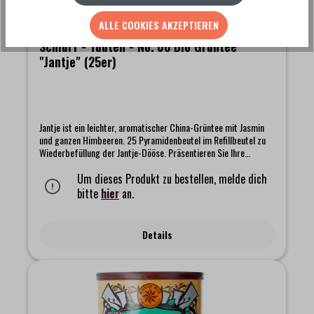
ALLE COOKIES AKZEPTIEREN
Schlürf - Tüüten - No. 06 Bio Grüntee
"Jantje" (25er)
Jantje ist ein leichter, aromatischer China-Grüntee mit Jasmin
und ganzen Himbeeren. 25 Pyramidenbeutel im Refillbeutel zu
Wiederbefüllung der Jantje-Dööse. Präsentieren Sie Ihre
Schlürf-Tees mit Stil und nachhaltig, ohne viel Verpackungsmüll,
in einer unserer formschönen Döösen. Alle Schlürf Teebeutel
Um dieses Produkt zu bestellen, melde dich
bestehen aus natürlichen Geweben und sind frei von
bitte
hier
an.
Microplastik.Passend zu: [18209]
Details