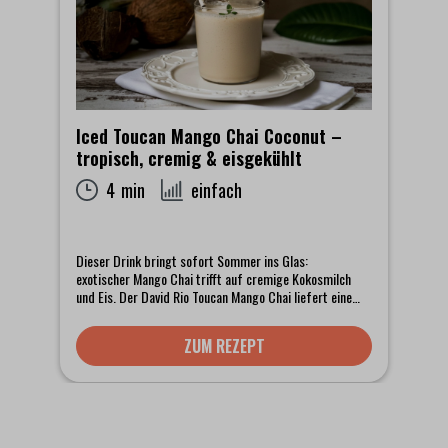
Iced Toucan Mango Chai Coconut –
tropisch, cremig & eisgekühlt
4 min
einfach
Dieser Drink bringt sofort Sommer ins Glas:
exotischer Mango Chai trifft auf cremige Kokosmilch
und Eis. Der David Rio Toucan Mango Chai liefert eine
intensive Frucht- und Gewürzbasis, die in Kombination
mit Kokosmilch noch tropischer wirkt. Das Ergebnis ist
ZUM REZEPT
kein klassischer Chai Latte, sondern ein eigenständiger
Signature Drink für jede Sommerkarte – auffällig,
cremig und extrem verkaufsstark.