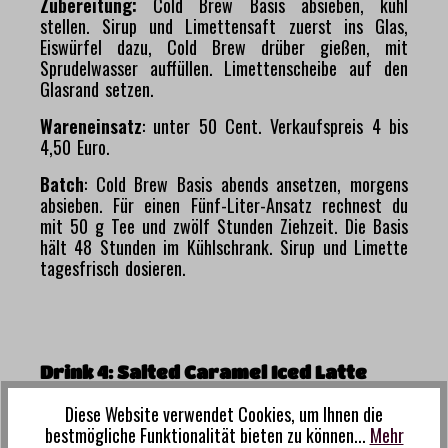
Zubereitung:
Cold Brew Basis absieben, kühl
stellen. Sirup und Limettensaft zuerst ins Glas,
Eiswürfel dazu, Cold Brew drüber gießen, mit
Sprudelwasser auffüllen. Limettenscheibe auf den
Glasrand setzen.
Wareneinsatz
: unter 50 Cent. Verkaufspreis 4 bis
4,50 Euro.
Batch
: Cold Brew Basis abends ansetzen, morgens
absieben. Für einen Fünf-Liter-Ansatz rechnest du
mit 50 g Tee und zwölf Stunden Ziehzeit. Die Basis
hält 48 Stunden im Kühlschrank. Sirup und Limette
tagesfrisch dosieren.
Drink 4: Salted Caramel Iced Latte
Für Gäste, die keinen Alkohol wollen, aber trotzdem
Diese Website verwendet Cookies, um Ihnen die
etwas mit Substanz suchen.
Cold Brew
auf Basis
bestmögliche Funktionalität bieten zu können...
Mehr
der
Rowdy Röstung Nr. 407
trifft auf Torani