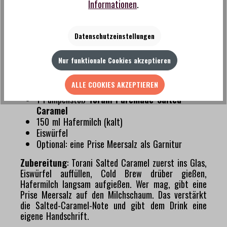
Informationen
.
Salted Caramel und Hafermilch. Das ist kein
Softgetränk. Das ist ein ausgewachsener
Kaffeedrink ohne Alkohol, der am Tisch genauso
Datenschutzeinstellungen
ernst genommen wird wie alles andere.
Zutaten
:
Nur funktionale Cookies akzeptieren
80 ml Cold Brew Kaffee (
Rowdy Nr. 407
, kalt
ALLE COOKIES AKZEPTIEREN
aufgezogen)
1 Pumpenstoß
Torani Puremade Salted
Caramel
150 ml Hafermilch (kalt)
Eiswürfel
Optional: eine Prise Meersalz als Garnitur
Zubereitung
: Torani Salted Caramel zuerst ins Glas,
Eiswürfel auffüllen, Cold Brew drüber gießen,
Hafermilch langsam aufgießen. Wer mag, gibt eine
Prise Meersalz auf den Milchschaum. Das verstärkt
die Salted-Caramel-Note und gibt dem Drink eine
eigene Handschrift.