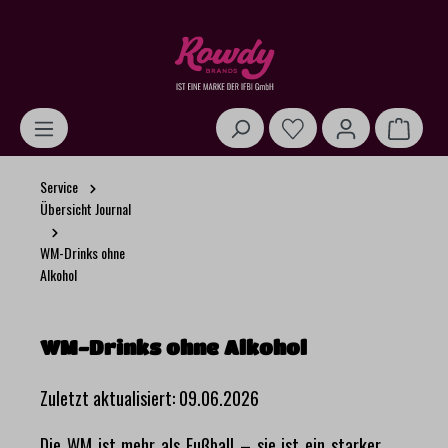
alt springen
Warenk
Service
Übersicht Journal
WM-Drinks ohne
Alkohol
WM-Drinks ohne Alkohol
Zuletzt aktualisiert: 09.06.2026
Die WM ist mehr als Fußball – sie ist ein starker