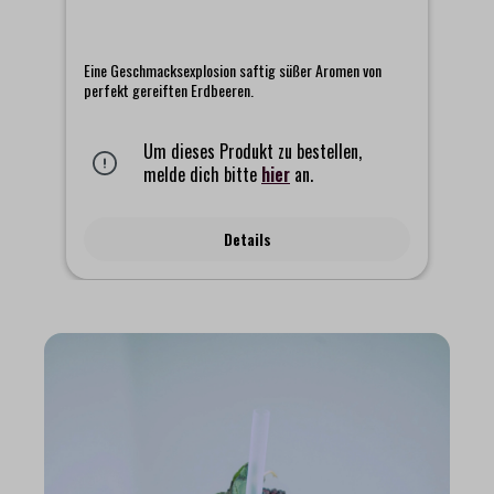
Eine Geschmacksexplosion saftig süßer Aromen von
So
perfekt gereiften Erdbeeren.
ei
Li
üb
o
Um dieses Produkt zu bestellen,
Al
Ga
melde dich bitte
hier
an.
Da
li
Pf
Details
ver
er
n.
nd
ss