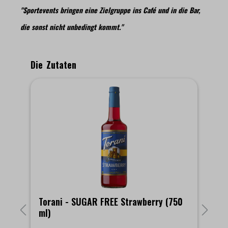
"Sportevents bringen eine Zielgruppe ins Café und in die Bar,
die sonst nicht unbedingt kommt."
Produktgalerie überspringen
Die Zutaten
)
Torani - SUGAR FREE Strawberry (750
T
ml)
m